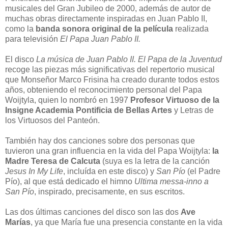
musicales del Gran Jubileo de 2000, además de autor de
muchas obras directamente inspiradas en Juan Pablo II,
como la
banda sonora original de la película
realizada
para televisión
El Papa Juan Pablo II.
El disco
La música de Juan Pablo II. El Papa de la Juventud
recoge las piezas más significativas del repertorio musical
que Monseñor Marco Frisina ha creado durante todos estos
años, obteniendo el reconocimiento personal del Papa
Woijtyla, quien lo nombró en 1997
Profesor Virtuoso de la
Insigne Academia Pontificia de Bellas Artes
y Letras de
los Virtuosos del Panteón.
También hay dos canciones sobre dos personas que
tuvieron una gran influencia en la vida del Papa Woijtyla:
la
Madre Teresa de Calcuta
(suya es la letra de la canción
Jesus In My Life
, incluída en este disco) y
San Pío
(el Padre
Pío), al que está dedicado el himno
Ultima messa-inno a
San Pío
, inspirado, precisamente, en sus escritos.
Las dos últimas canciones del disco son las dos
Ave
Marías
, ya que María fue una presencia constante en la vida