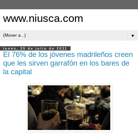
www.niusca.com
▼
lunes, 25 de julio de 2011
El 76% de los jóvenes madrileños creen
que les sirven garrafón en los bares de
la capital